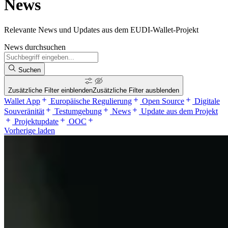
News
Relevante News und Updates aus dem EUDI-Wallet-Projekt
News durchsuchen
Suchen
Zusätzliche Filter einblenden
Zusätzliche Filter ausblenden
Wallet App
Europäische Regulierung
Open Source
Digitale
Souveränität
Testumgebung
News
Update aus dem Projekt
Projektupdate
OOC
Vorherige laden