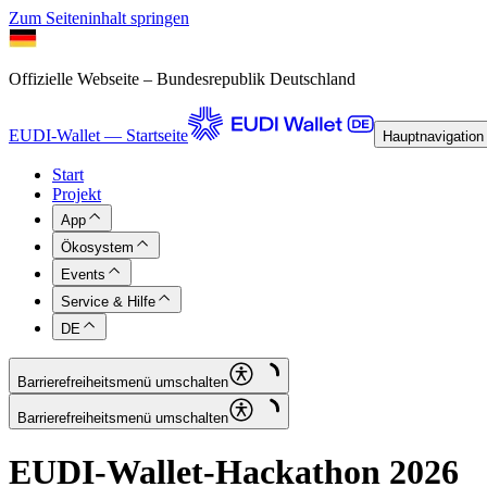
Zum Seiteninhalt springen
Offizielle Webseite – Bundesrepublik Deutschland
EUDI-Wallet — Startseite
Hauptnavigation
Start
Projekt
App
Ökosystem
Events
Service & Hilfe
DE
Barrierefreiheitsmenü umschalten
Barrierefreiheitsmenü umschalten
EUDI-Wallet-Hackathon 2026