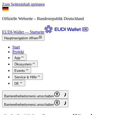
Zum Seiteninhalt springen
Offizielle Webseite – Bundesrepublik Deutschland
EUDI-Wallet — Startseite
Hauptnavigation öffnen
Start
Projekt
App
Ökosystem
Events
Service & Hilfe
DE
Barrierefreiheitsmenü umschalten
Barrierefreiheitsmenü umschalten