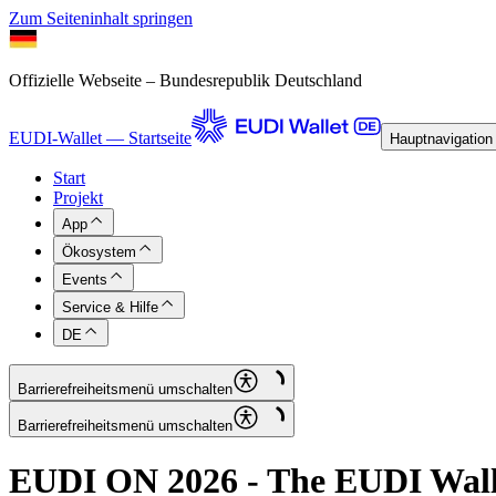
Zum Seiteninhalt springen
Offizielle Webseite – Bundesrepublik Deutschland
EUDI-Wallet — Startseite
Hauptnavigation
Start
Projekt
App
Ökosystem
Events
Service & Hilfe
DE
Barrierefreiheitsmenü umschalten
Barrierefreiheitsmenü umschalten
EUDI ON 2026 - The EUDI Walle