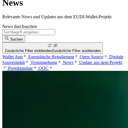
News
Relevante News und Updates aus dem EUDI-Wallet-Projekt
News durchsuchen
Suchen
Zusätzliche Filter einblenden
Zusätzliche Filter ausblenden
Wallet App
Europäische Regulierung
Open Source
Digitale
Souveränität
Testumgebung
News
Update aus dem Projekt
Projektupdate
OOC