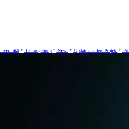
ouveränität
Testumgebung
News
Update aus dem Projekt
Pr