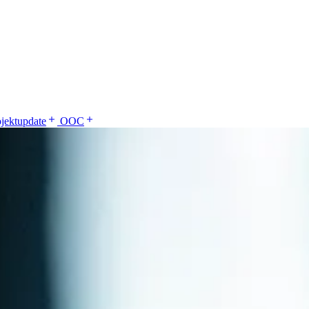
ojektupdate
OOC