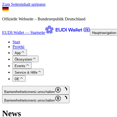
Zum Seiteninhalt springen
Offizielle Webseite – Bundesrepublik Deutschland
EUDI-Wallet — Startseite
Hauptnavigation
Start
Projekt
App
Ökosystem
Events
Service & Hilfe
DE
Barrierefreiheitsmenü umschalten
Barrierefreiheitsmenü umschalten
News