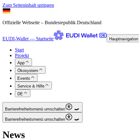
Zum Seiteninhalt springen
Offizielle Webseite – Bundesrepublik Deutschland
EUDI-Wallet — Startseite
Hauptnavigation
Start
Projekt
App
Ökosystem
Events
Service & Hilfe
DE
Barrierefreiheitsmenü umschalten
Barrierefreiheitsmenü umschalten
News