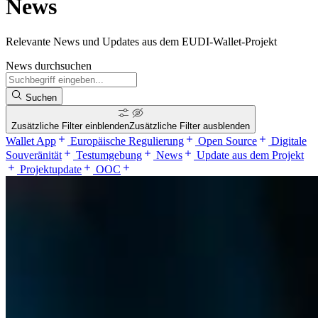
News
Relevante News und Updates aus dem EUDI-Wallet-Projekt
News durchsuchen
Suchen
Zusätzliche Filter einblenden
Zusätzliche Filter ausblenden
Wallet App
Europäische Regulierung
Open Source
Digitale
Souveränität
Testumgebung
News
Update aus dem Projekt
Projektupdate
OOC