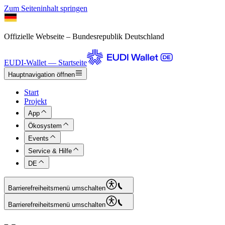
Zum Seiteninhalt springen
Offizielle Webseite – Bundesrepublik Deutschland
EUDI-Wallet — Startseite
Hauptnavigation öffnen
Start
Projekt
App
Ökosystem
Events
Service & Hilfe
DE
Barrierefreiheitsmenü umschalten
Barrierefreiheitsmenü umschalten