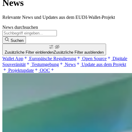
News
Relevante News und Updates aus dem EUDI-Wallet-Projekt
News durchsuchen
Suchen
Zusätzliche Filter einblenden
Zusätzliche Filter ausblenden
Wallet App
Europäische Regulierung
Open Source
Digitale
Souveränität
Testumgebung
News
Update aus dem Projekt
Projektupdate
OOC